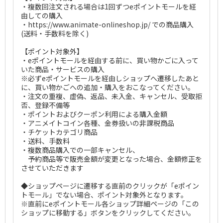
・複数回注文される場合は1回ずつeポイントモールを経
由しての購入
・https://www.animate-onlineshop.jp/ での商品購入
(送料・手数料を除く)
【ポイント対象外】
・eポイントモールを経由する前に、買い物かごに入って
いた商品・サービスの購入
※必ずeポイントモールを経由しショップへ遷移したあと
に、買い物かごへの追加・購入をおこなってください。
・注文の重複、虚偽、返品、未入金、キャンセル、受取拒
否、登録不備等
・ポイントおよびクーポン利用による購入金額
・アニメイトコイン各種、金券扱いの非課税商品
・チケットカテゴリ商品
・送料、手数料
・複数商品購入での一部キャンセル、
予約商品等で販売金額が変更となった場合、金額修正を
させていただきます
◆ショップページに遷移する直前のクリックが「eポイン
トモール」でない場合、ポイント対象外となります。
※直前にeポイントモール各ショップ詳細ページの「この
ショップに移動する」ボタンをクリックしてください。