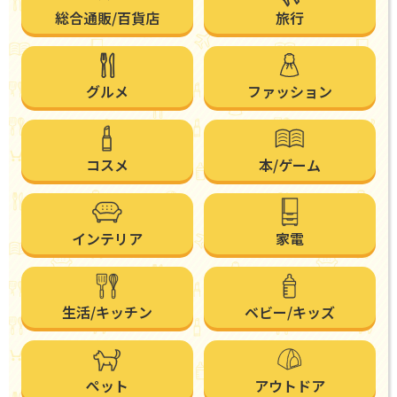
総合通販/百貨店
旅行
グルメ
ファッション
コスメ
本/ゲーム
インテリア
家電
生活/キッチン
ベビー/キッズ
ペット
アウトドア