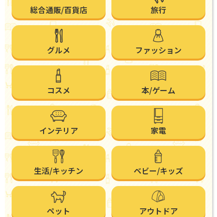
総合通販/百貨店
旅行
グルメ
ファッション
コスメ
本/ゲーム
インテリア
家電
生活/キッチン
ベビー/キッズ
ペット
アウトドア