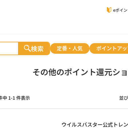
eポイ
検索
定番・人気
ポイントアッ
その他の
ポイント還元シ
件中 1-1 件表示
並
ウイルスバスター公式トレ