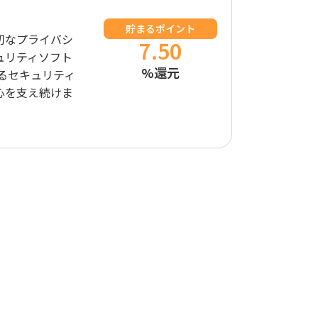
貯まるポイント
切なプライバシ
7.50
ュリティソフト
%還元
るセキュリティ
心を支え続けま