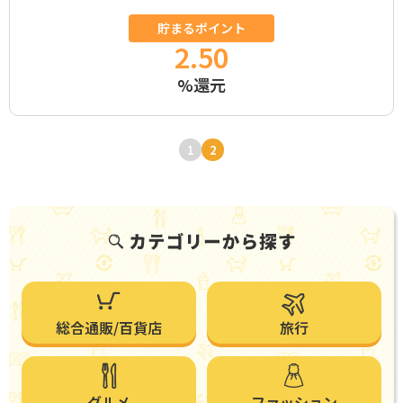
貯まるポイント
2.50
%還元
1
2
総合通販/百貨店
旅行
グルメ
ファッション