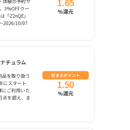
1.65
び・体験の予約サ
、3%OFFクー
%還元
は「Z2nQE」
026/10/07
ナチュラム
用品を取り扱う
貯まるポイント
1.50
6年にスタート
様にご利用いた
%還元
万点を超え、ま