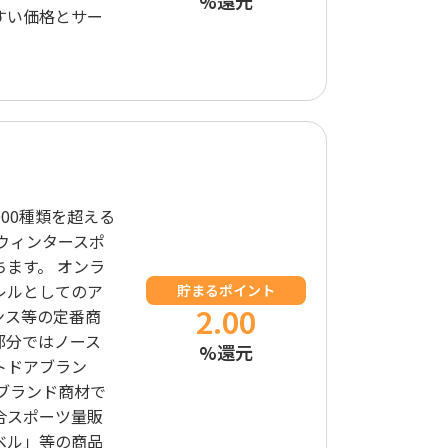
%還元
すい価格とサー
。
00種類を超える
ウィンタースポ
ます。 オンラ
レルとしてのア
貯まるポイント
2.00
ンス等の定番商
部分ではノース
%還元
トドアブラン
ブランド商材で
合スポーツ量販
ベル」等の商品