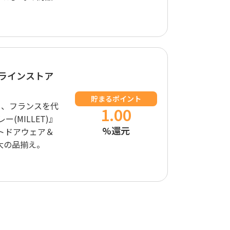
ンラインストア
貯まるポイント
る、フランスを代
1.00
(MILLET)』
%還元
トドアウェア＆
大の品揃え。