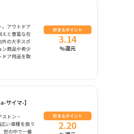
ア
ト。アウトドア
貯まるポイント
揃えと豊富な在
3.14
内外の大手スポ
%還元
ョン商品や希少
トドア用品を取
a-サイマ-】
ヂストン・
貯まるポイント
2.20
 幅広い車種を扱う
 世の中で一番