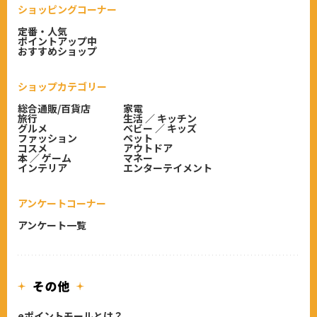
ショッピングコーナー
定番・人気
ポイントアップ中
おすすめショップ
ショップカテゴリー
総合通販/百貨店
家電
旅行
生活 ／ キッチン
グルメ
ベビー ／ キッズ
ファッション
ペット
コスメ
アウトドア
本 ／ ゲーム
マネー
インテリア
エンターテイメント
アンケートコーナー
アンケート一覧
eポイントモールとは？